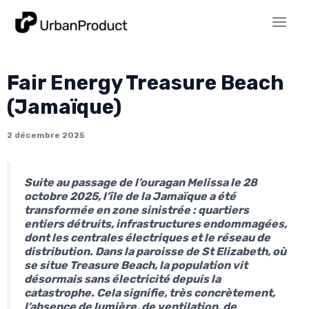
Aller
au
Main
contenu
Men
Fair Energy Treasure Beach
(Jamaïque)
2 décembre 2025
Suite au passage de l’ouragan Melissa le 28
octobre 2025, l’île de la Jamaïque a été
transformée en zone sinistrée : quartiers
entiers détruits, infrastructures endommagées,
dont les centrales électriques et le réseau de
distribution. Dans la paroisse de St Elizabeth, où
se situe Treasure Beach, la population vit
désormais sans électricité depuis la
catastrophe. Cela signifie, très concrètement,
l’absence de lumière, de ventilation, de