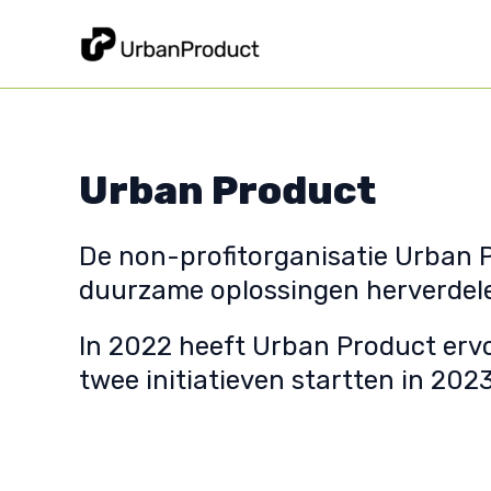
Spring
naar
de
inhoud
Urban Product
De non-profitorganisatie Urban P
duurzame oplossingen herverdele
In 2022 heeft Urban Product ervo
twee initiatieven startten in 20