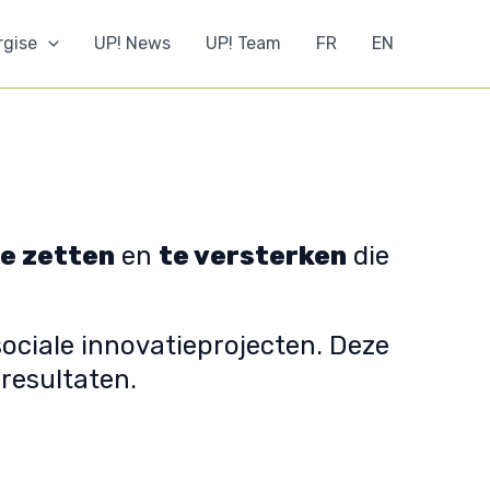
rgise
UP! News
UP! Team
FR
EN
te zetten
en
te versterken
die
ociale innovatieprojecten. Deze
resultaten.