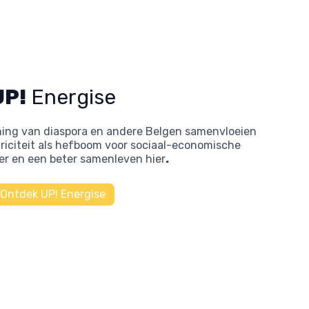
UP!
Energise
ning van diaspora en andere Belgen samenvloeien
ktriciteit als hefboom voor sociaal-economische
er en een beter samenleven hier
.
Ontdek UP! Energise